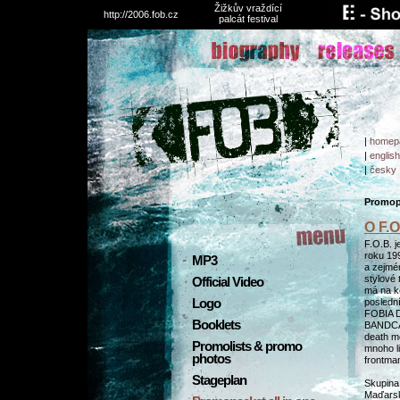
Žižkův vraždící
http://2006.fob.cz
palcát festival
|
homep
|
english
|
česky
Promopa
O F.O
F.O.B. 
roku 19
MP3
a zejmé
stylové
Official Video
má na k
Logo
posledn
FOBIA D
Booklets
BANDCAM
death me
Promolists & promo
mnoho l
photos
frontma
Stageplan
Skupina
Maďarsk