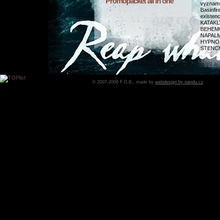
Promopacket all in one
vyznamn
Basinfi
existen
KATAKL
BEHEMO
NAPALM
HYPNOS
STENC
další.
Prom
© 2007-2008 F.O.B., made by
webdesign by nandu.cz