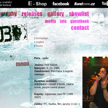
v vraždící
át festival
|
homepage
|
english
|
česky
Peťa - zpěv
Jméno:
Petr Kášek
Narozen:
9. 12. 1981
Zaměstnání:
Purchase & logistic
manager
Hudební vzdělání:
doložitelné = téměř 0 bodů, žádná
teorie, pouze cenná praxe
Kapely:
Japamata Jam Pit (1999 -
2007)
Záliby:
PC, hudba, film, jazyky (i cizí :)