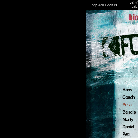
Žižků
http://2006.fob.cz
palc
Hans
Coach
Peťa
Bendis
Marty
Daniel
Petr