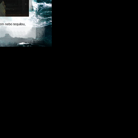
jem nebo tequilou,
u slávou a půlka
če od zkušebny,
se ozvat a můžem
 už tu, aplikujme