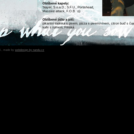
Oblíbené kapely:
Slayer, S.o.a.D.; S.F.U., Portishead,
Massive attack, F.O.B. :o)
Oblíbené jídlo a pití:
pikantní topinka s pivem, pizza s pivem/vínem, citron buď s ča
kafe s rumem, Finská
Vybavení:
korodující mikrofon, nerez stojan (bez koroze), bedny se zašlo
zesilovače, supr šnůra PROEL, hrnek na kafe, kafe a ještě klí
takže kdyby byl zájem o něco od kluků (viz jejich bio), stačí 
B., made by
webdesign by nandu.cz
sjednat cenu, zn. potají :o)))
motto: Problémy se maj řešit, až když přijdou. A když jsou
metodu "ŽAVES" (Žádný Velký Sraní)