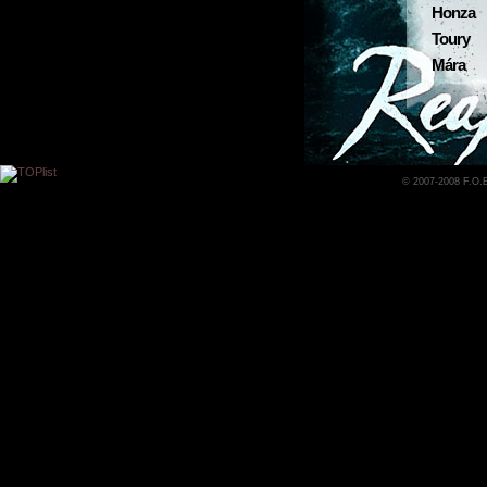
Honza
Toury
Mára
© 2007-2008 F.O.