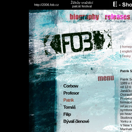
Žižkův vraždící
http://2006.fob.cz
palcát festival
|
homep
|
english
|
česky
Patrik S
Patrik S
1989 v O
Corbow
od 12-ti
Janáčko
Profesor
Ostravě 
Prošel 
Patrik
formace
od jazzu
Tomáš
symfoni
Filip
po heav
Studova
Bývalí členové
Yorku a
V New Y
Manhatt