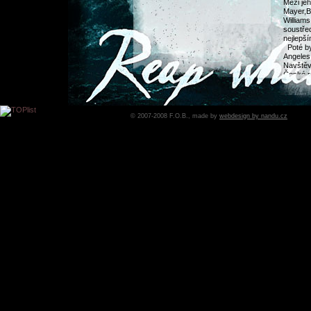
Mezi jeh
Mayer,B
Williams
soustřed
nejlepš
Poté b
Angeles 
Navštěvo
České r
© 2007-2008 F.O.B., made by
webdesign by nandu.cz