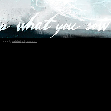
B., made by
webdesign by nandu.cz