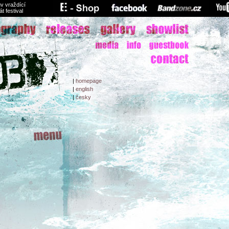
v vraždící
át festival
|
homepage
|
english
|
česky