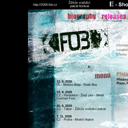
Žižkův vraždící
http://2006.fob.cz
palcát festival
|
homep
|
english
|
česky
Přidá
Přidány
12. 9. 2026
Praze, 
PL - Bielsko Biala - Rude Boy
19. 9. 2026
CZ - Pardubice - Žlutý pes - Metal
Gurman Fest
26. 9. 2026
CZ - Tábor - Žižkův vraždící palcát
7. 11. 2026
CZ - Praha - Modrá Vopice