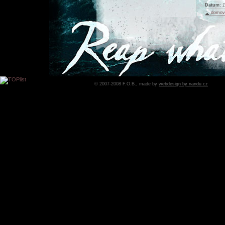
Datum:
1
domovs
© 2007-2008 F.O.B., made by
webdesign by nandu.cz