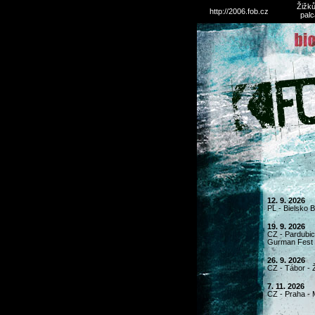
Žižků
http://2006.fob.cz
palc
12. 9. 2026
PL - Bielsko 
19. 9. 2026
CZ - Pardubice
Gurman Fest
26. 9. 2026
CZ - Tábor - 
7. 11. 2026
CZ - Praha - 