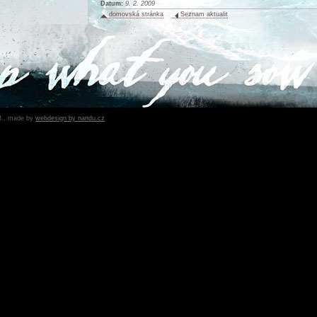
Datum:
9. 2. 2009
domovská stránka
Seznam aktualit
B., made by
webdesign by nandu.cz