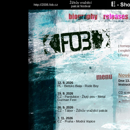
Žižkův vraždící
http://2006.fob.cz
palcát festival
|
homep
|
english
|
česky
Nové
Dne 13.
12. 9. 2026
Instruc
PL - Bielsko Biala - Rude Boy
CD si m
19. 9. 2026
CZ - Pardubice - Žlutý pes - Metal
Datum:
1
Gurman Fest
domovs
26. 9. 2026
CZ - Tábor - Žižkův vraždící palcát
7. 11. 2026
CZ - Praha - Modrá Vopice