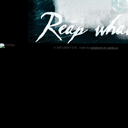
© 2007-2008 F.O.B., made by
webdesign by nandu.cz