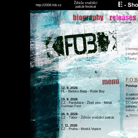
Žižkův vraždící
http://2006.fob.cz
palcát festival
|
homep
|
english
|
česky
F.O.B
Postup 
12. 9. 2026
PL - Bielsko Biala - Rude Boy
S rados
konalo n
19. 9. 2026
COWARD,
CZ - Pardubice - Žlutý pes - Metal
Gurman Fest
parketu 
Datum:
1
26. 9. 2026
domovs
CZ - Tábor - Žižkův vraždící palcát
7. 11. 2026
CZ - Praha - Modrá Vopice