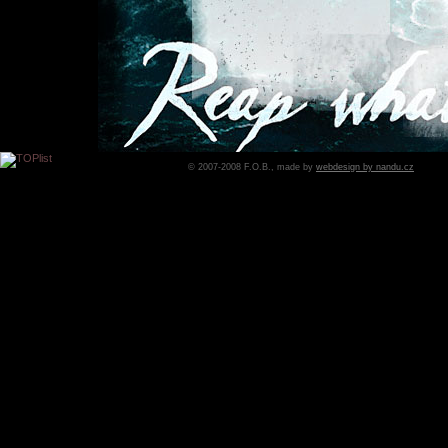
© 2007-2008 F.O.B., made by
webdesign by nandu.cz