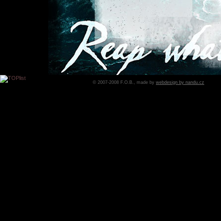
© 2007-2008 F.O.B., made by
webdesign by nandu.cz