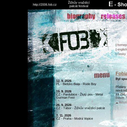
Žižkův vraždící
http://2006.fob.cz
palcát festival
|
homep
|
english
|
česky
Fobia
Byl spu
12. 9. 2026
PL - Bielsko Biala - Rude Boy
Přidány 
nová tri
19. 9. 2026
za 250,-
CZ - Pardubice - Žlutý pes - Metal
Gurman Fest
Datum:
7
domovs
26. 9. 2026
CZ - Tábor - Žižkův vraždící palcát
7. 11. 2026
CZ - Praha - Modrá Vopice