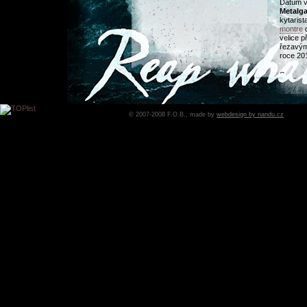
Datum v
Metalga
kytarist
montre
d
velice p
řezavým
roce 20
See you 
© 2007-2008 F.O.B., made by
webdesign by nandu.cz
Datum:
5
domovs