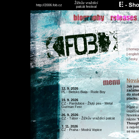
Žižkův vraždící
http://2006.fob.cz
palcát festival
|
homep
|
english
|
česky
Nová
Jak jsme
12. 9. 2026
začátk
PL - Bielsko Biala - Rude Boy
do stud
placku.
19. 9. 2026
CZ - Pardubice - Žlutý pes - Metal
Gurman Fest
Půjde o
úspěšné
26. 9. 2026
Novinka
CZ - Tábor - Žižkův vraždící palcát
název "
Though
7. 11. 2026
s nejvě
CZ - Praha - Modrá Vopice
se na ní