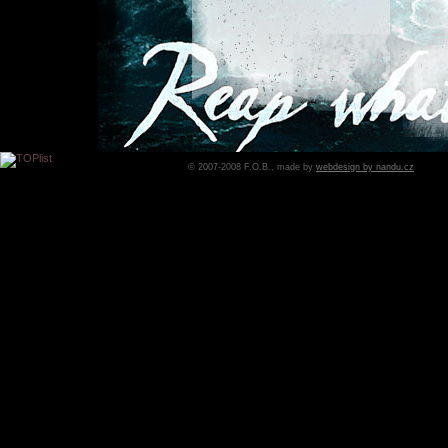
© 2007-2008 F.O.B., made by
webdesign by nandu.cz