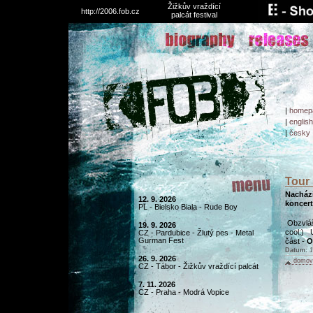
Žižkův vraždící
http://2006.fob.cz
palcát festival
|
homep
|
english
|
česky
Tour 
Nachází
12. 9. 2026
koncert
PL - Bielsko Biala - Rude Boy
Obzvlášt
19. 9. 2026
cool:) 
CZ - Pardubice - Žlutý pes - Metal
Gurman Fest
část -
O
Datum:
1
26. 9. 2026
domovs
CZ - Tábor - Žižkův vraždící palcát
7. 11. 2026
CZ - Praha - Modrá Vopice