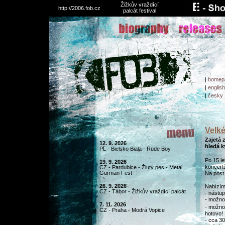
Žižkův vraždící
http://2006.fob.cz
palcát festival
|
homep
|
english
|
česky
Velk
Zajetá 
12. 9. 2026
hledá k
PL - Bielsko Biala - Rude Boy
Po 15 l
19. 9. 2026
koncertů
CZ - Pardubice - Žlutý pes - Metal
Gurman Fest
Na post 
26. 9. 2026
Nabízím
CZ - Tábor - Žižkův vraždící palcát
- nástup
- možno
7. 11. 2026
- možno
CZ - Praha - Modrá Vopice
hotovo!
- cca 3