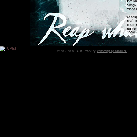
- Info k
- Songy
- Videa
Požadu
- hráčs
- death 
- refere
- 100% 
- nástup
Pokud
- starší
© 2007-2008 F.O.B., made by
webdesign by nandu.cz
Těšíme 
Datum:
2
domovs