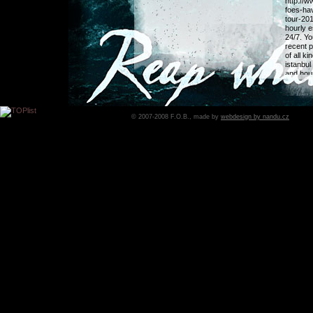
http://w
foes-ha
tour-201
hourly e
24/7. Yo
recent p
of all k
istanbul
and hou
Datum:
1
domovs
© 2007-2008 F.O.B., made by
webdesign by nandu.cz