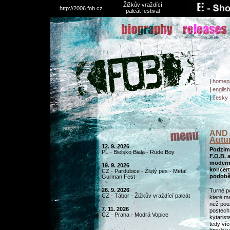
Žižkův vraždící
http://2006.fob.cz
palcát festival
|
homep
|
english
|
česky
AND
Autu
12. 9. 2026
Podzimn
PL - Bielsko Biala - Rude Boy
F.O.B.
modern
19. 9. 2026
koncer
CZ - Pardubice - Žlutý pes - Metal
podobě
Gurman Fest
26. 9. 2026
Turné p
CZ - Tábor - Žižkův vraždící palcát
které m
než pou
7. 11. 2026
postech
CZ - Praha - Modrá Vopice
kytarist
tedy víc