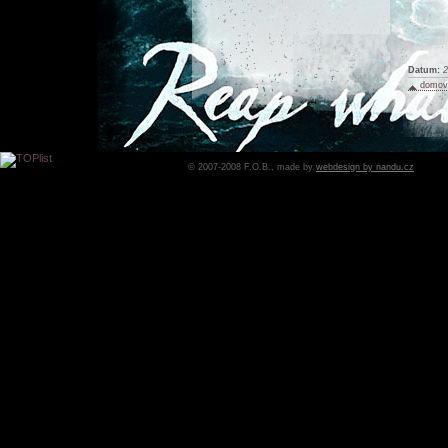
Datum:
2
domovs
© 2007-2008 F.O.B., made by
webdesign by nandu.cz