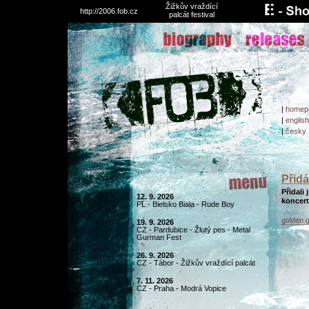
Žižkův vraždící
http://2006.fob.cz
palcát festival
|
homep
|
english
|
česky
Přidá
Přidali
12. 9. 2026
koncert
PL - Bielsko Biala - Rude Boy
golden g
19. 9. 2026
CZ - Pardubice - Žlutý pes - Metal
Gurman Fest
26. 9. 2026
CZ - Tábor - Žižkův vraždící palcát
7. 11. 2026
CZ - Praha - Modrá Vopice