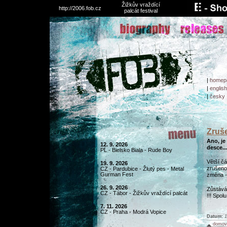
Žižkův vraždící
http://2006.fob.cz
palcát festival
|
homep
|
english
|
česky
Zruše
Ano, je
12. 9. 2026
desce...
PL - Bielsko Biala - Rude Boy
Větší čá
19. 9. 2026
zrušeno
CZ - Pardubice - Žlutý pes - Metal
Gurman Fest
změna - 
26. 9. 2026
Zůstává 
CZ - Tábor - Žižkův vraždící palcát
!!! Spol
7. 11. 2026
CZ - Praha - Modrá Vopice
Datum:
1
domovs