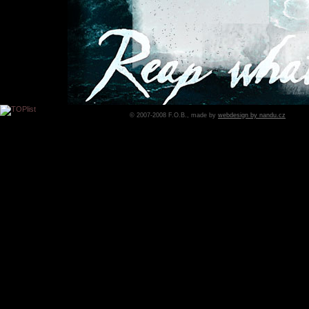
© 2007-2008 F.O.B., made by
webdesign by nandu.cz