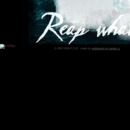
© 2007-2008 F.O.B., made by
webdesign by nandu.cz