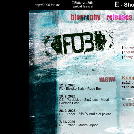
Žižkův vraždící
http://2006.fob.cz
palcát festival
|
homep
|
english
|
česky
Kompi
Právě v
12. 9. 2026
"The Ma
PL - Bielsko Biala - Rude Boy
19. 9. 2026
CZ - Pardubice - Žlutý pes - Metal
Datum:
1
Gurman Fest
domovs
26. 9. 2026
CZ - Tábor - Žižkův vraždící palcát
7. 11. 2026
CZ - Praha - Modrá Vopice