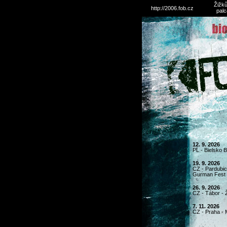
Žižků
http://2006.fob.cz
palc
12. 9. 2026
PL - Bielsko 
19. 9. 2026
CZ - Pardubice
Gurman Fest
26. 9. 2026
CZ - Tábor - 
7. 11. 2026
CZ - Praha - 