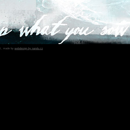
B., made by
webdesign by nandu.cz