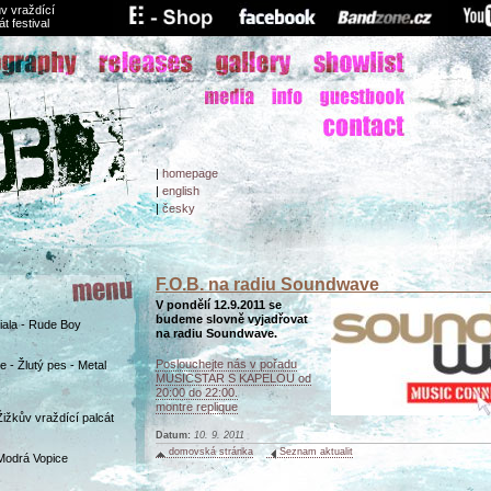
v vraždící
át festival
|
homepage
|
english
|
česky
F.O.B. na radiu Soundwave
V pondělí 12.9.2011 se
budeme slovně vyjadřovat
Biala - Rude Boy
na radiu Soundwave.
Poslouchejte nás v pořadu
 - Žlutý pes - Metal
MUSICSTAR S KAPELOU od
20:00 do 22:00.
montre replique
Žižkův vraždící palcát
Datum:
10. 9. 2011
domovská stránka
Seznam aktualit
Modrá Vopice