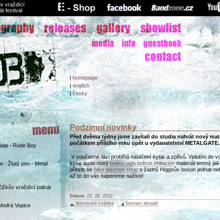
v vraždící
át festival
|
homepage
|
english
|
česky
Podzimní novinky
Před dvěma týdny jsme zavítali do studia nahrát nový mater
počátkem příštího roku opět u vydavatelství METALGATE.
Biala - Rude Boy
V současné fázi probíhá natáčení kytar a zpěvů. Vplutím do v
kytar bude nový
balenciaga bolsos imitacion
materiál temný jak
 - Žlutý pes - Metal
přesto se
fake taschen shop
o žádný Higgsův boson jednat ne
až to do vás napereme naživo!
Žižkův vraždící palcát
Datum:
22. 10. 2012
domovská stránka
Seznam aktualit
Modrá Vopice