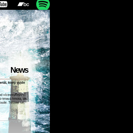
News
iál, který vyjde
od vícestrunných
o tmavá hmota, ale
bude. Těšíme se,