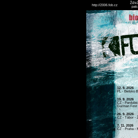
Žižků
http://2006.fob.cz
palc
12. 9. 2026
PL - Bielsko 
19. 9. 2026
CZ - Pardubice
Gurman Fest
26. 9. 2026
CZ - Tábor - 
7. 11. 2026
CZ - Praha - 