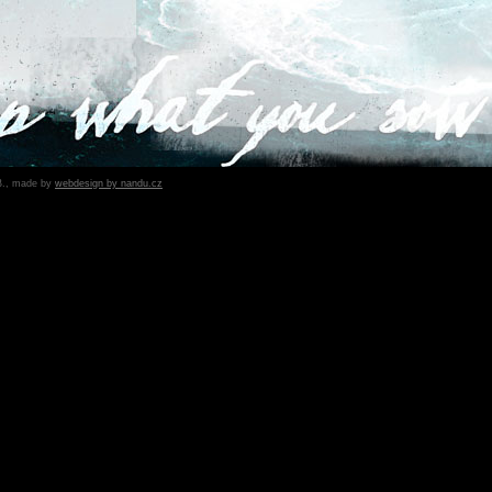
B., made by
webdesign by nandu.cz