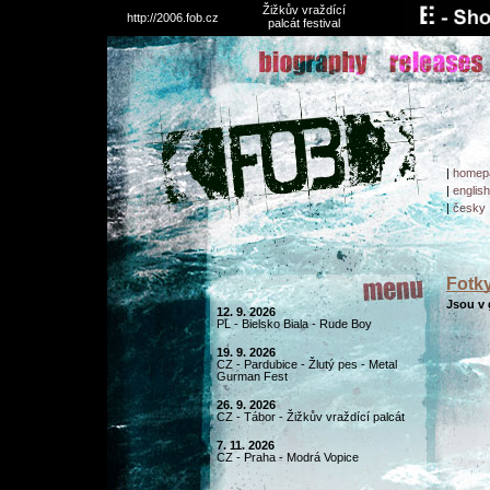
Žižkův vraždící
http://2006.fob.cz
palcát festival
|
homep
|
english
|
česky
Fotky
Jsou v g
12. 9. 2026
PL - Bielsko Biala - Rude Boy
19. 9. 2026
CZ - Pardubice - Žlutý pes - Metal
Gurman Fest
26. 9. 2026
CZ - Tábor - Žižkův vraždící palcát
7. 11. 2026
CZ - Praha - Modrá Vopice