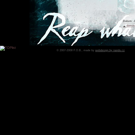
Datum:
4
domovs
© 2007-2008 F.O.B., made by
webdesign by nandu.cz