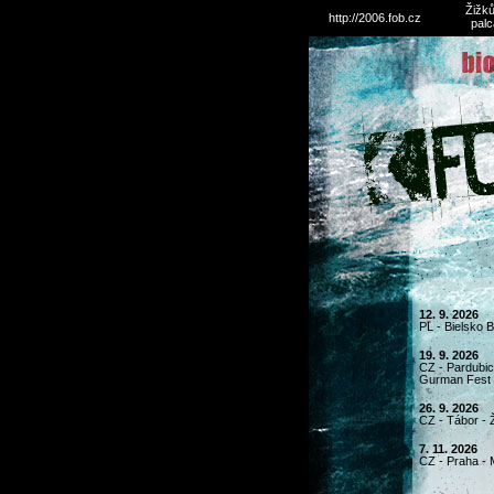
Žižků
http://2006.fob.cz
palc
12. 9. 2026
PL - Bielsko 
19. 9. 2026
CZ - Pardubice
Gurman Fest
26. 9. 2026
CZ - Tábor - 
7. 11. 2026
CZ - Praha - 