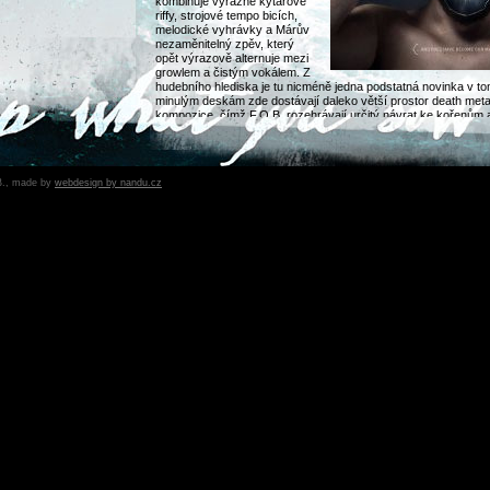
kombinuje výrazné kytarové
riffy, strojové tempo bicích,
melodické vyhrávky a Márův
nezaměnitelný zpěv, který
opět výrazově alternuje mezi
growlem a čistým vokálem. Z
hudebního hlediska je tu nicméně jedna podstatná novinka v to
minulým deskám zde dostávají daleko větší prostor death met
kompozice, čímž F.O.B. rozehrávají určitý návrat ke kořenům a
vzpomenout na svoji ranější tvorbu z dob „Follow The Instructio
Fanoušci pozdější tvorby F.O.B. si ale rozhodně nemusejí zoufa
metalové vlivy, které jsou součástí kapelního repertoáru od do
zůstaly i nadále zachovány. Svým způsobem tedy album „…an
B., made by
webdesign by nandu.cz
become our masters“ představuje průřez hudebním vývojem té
mašinérie. Z lyrického hlediska se pak můžete těšit na opravdu
který obsahuje čistě osobní témata, širší společenské reflexe, 
hlubokomyslné motivy přemítání o jsoucnu jako takovém. Zkrá
něco. Album vznikalo na domácí půdě, tedy v táborském stud
výsledný mix a mastering se pak postarali Empire Studios z Pe
vizuální stránky alba týče, tato nese jasně rozeznatelný rukopi
frontmana kapely Gorgonea Prima, jehož figurální psychedelic
více než vhodným doplňkem k celkovému vyznění alba. Tábo
formace F.O.B. je aktivní načeské metalové scéně již od roku
20tileté historie prodělala tato formace podstatný hudební vývo
doomových začátků, přes schizo blast metalovou éru, po dea
přítomnost. Na svém kontě mají F.O.B. nyní již šest studiových
dvě dema, dále bezpočet odehraných koncertů v klubech a na f
tak v zahraničí, a též pořadatelství kultovního festivalu Žižkův 
Album „…and the foes have become our masters“ vychází u 
ve formátu digipak. K dostání na MetalGate e-shop nebo na vy
místech, jejichž seznam naleznete na webových stránkách Met
můžete zakoupit rovněž v naší distribuční síti distro.fob.cz izmi
our online website, we offer you the most suitable
izmir escort
w
district, quality izmir escort ladies suitable for all your fantasies.
You can find the most
mecidiyekoy escort
girls profiles on our