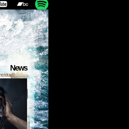
News
venku!!