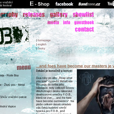
v vraždící
át festival
|
homepage
|
english
|
česky
...and foes have become our masters je 
čekání je konečně u konce!
Biala - Rude Boy
Dva roky po albu „Reap what
you sow“ vypouští MetalGate
Records do světa jeho
 - Žlutý pes - Metal
nástupce, tedy celkově šestou
dlouhohrající desku táborské
deathcorové smečky F.O.B.,
Žižkův vraždící palcát
která se zve „…and the foes
have become ourmasters“. Na
ploše celkem deseti skladeb
Modrá Vopice
vás čeká hudební smršť
typická pro F.O.B., jenž