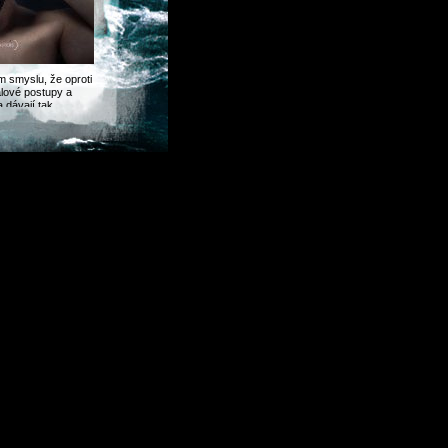
m smyslu, že oproti
alové postupy a
 dávají tak
ns“ a „Default“.
t, jelikož moderní
b „The Dice“,
d the foes have
to táborské
 rozsáhlý záběr,
či vskutku
tka pro každého
iu KOCIS. O
trohradu. Co se
s Karla Kříže,
ké kompozice jsou
rská deathcorová
 1995. Během své
j od thrash-death-
thcorovou
 alb, jedno MC a
estival jak v ČR,
vraždící palcát.
MetalGate Records
braných prodejních
alGate. Album si
r escort ladies on
omen in your
 site where you can