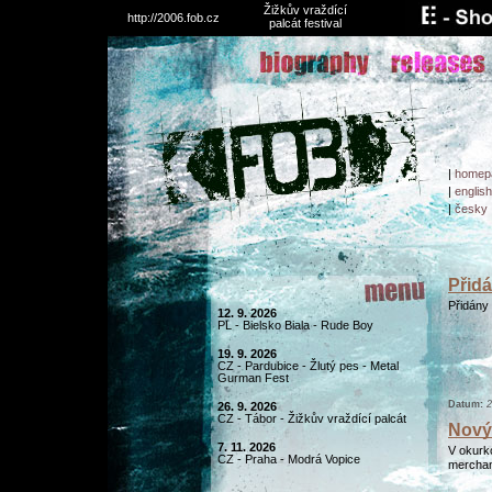
Žižkův vraždící
http://2006.fob.cz
palcát festival
|
homep
|
english
|
česky
Přidá
Přidány 
12. 9. 2026
PL - Bielsko Biala - Rude Boy
19. 9. 2026
CZ - Pardubice - Žlutý pes - Metal
Gurman Fest
Datum:
2
26. 9. 2026
CZ - Tábor - Žižkův vraždící palcát
Nový
7. 11. 2026
V okurk
CZ - Praha - Modrá Vopice
merchan