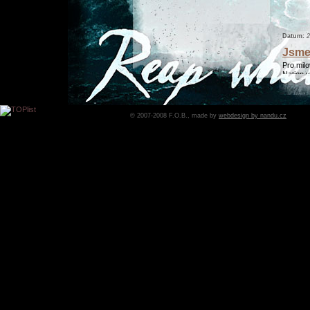
Datum:
2
Jsme 
Pro milo
Nation
© 2007-2008 F.O.B., made by
webdesign by nandu.cz
Datum:
1
Nová
Vyšla n
Datum:
3
Rece
můžete 
Datum:
1
Jsme
Jsme up
odjedeme
května.
Datum:
1
Trail
aneb, ja
Datum:
1