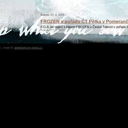
Datum:
23. 4. 2009
FROZEN v pořadu ČT Pětka v Pomeranči
F.O.B. se objeví s klipem FROZEN v České Televizi v pořadu 
Datum:
17. 4. 2009
Přidány fotky do show galerie
Přidali jsme fotky z posledních koncertů roku 2009 do show
galerie ...
B., made by
webdesign by nandu.cz
Datum:
12. 4. 2009
Míříme k soudu
Ano, je to tak. Zvažujeme právní řešení zneužití našeho
jména...
Datum:
1. 4. 2009
F.O.B. na Radiu 1 a Alternativa TV
Už dnes 5.3.2009 od 22.00 hodin večer na Rádiu 1 v pořadu In
moci slyšet rozhovor s členy kapely F.O.B. a také nové songy 
Dice...".
Datum:
5. 3. 2009
Nové recenze na THE DICE
Další nové recenze na THE DICE - SPARK a metal inside