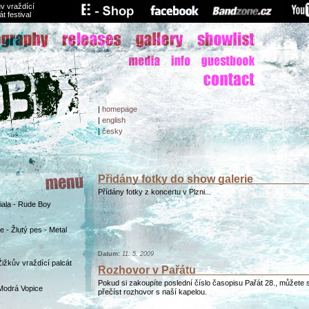
v vraždící
át festival
|
homepage
|
english
|
česky
Přidány fotky do show galerie
Přídány fotky z koncertu v Plzni...
Biala - Rude Boy
 - Žlutý pes - Metal
Datum:
11. 5. 2009
Žižkův vraždící palcát
Rozhovor v Pařátu
Pokud si zakoupíte poslední číslo časopisu Pařát 28., můžete s
Modrá Vopice
přečíst rozhovor s naší kapelou.