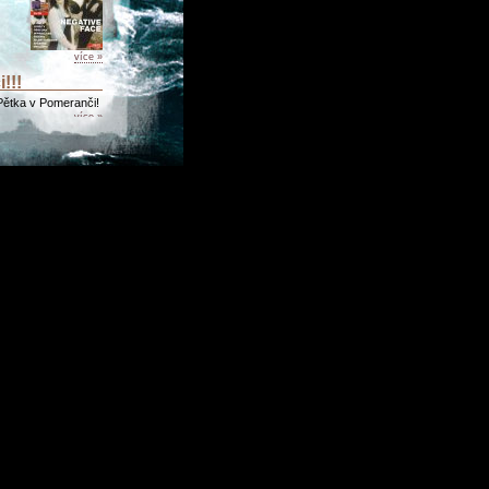
více »
!!!
Pětka v Pomeranči!
více »
více »
více »
clubátor budete
z alba "The
více »