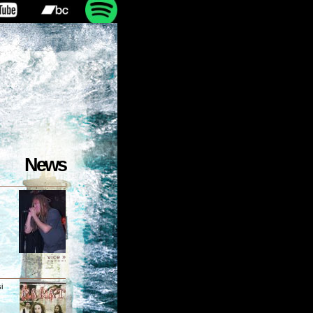
News
více »
i