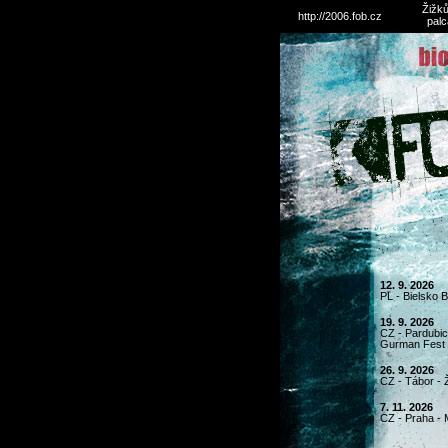
Žižků
http://2006.fob.cz
palc
12. 9. 2026
PL - Bielsko 
19. 9. 2026
CZ - Pardubice
Gurman Fest
26. 9. 2026
CZ - Tábor - 
7. 11. 2026
CZ - Praha - 