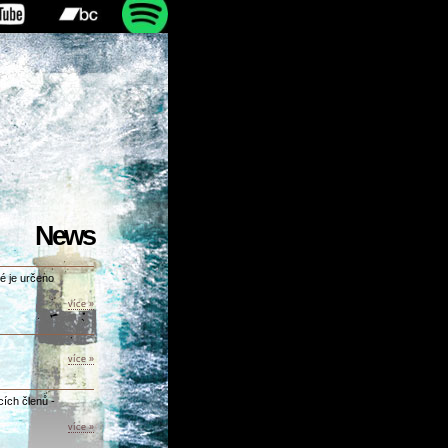
News
é je určeno
více »
více »
cích členů -
více »