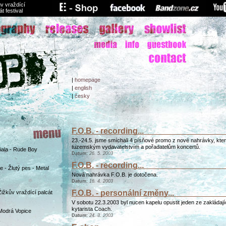
v vraždící
át festival
|
homepage
|
english
|
česky
F.O.B. - recording...
23.-24.5. jsme smíchali 4 písňové promo z nové nahrávky, kter
tuzemským vydavatelstvím a pořadatelům koncertů.
Biala - Rude Boy
Datum:
26. 5. 2003
F.O.B. - recording...
 - Žlutý pes - Metal
Nová nahrávka F.O.B. je dotočena.
Datum:
16. 4. 2003
F.O.B. - personální změny...
Žižkův vraždící palcát
V sobotu 22.3.2003 byl nucen kapelu opustit jeden ze zakládají
kytarista Coach.
Modrá Vopice
Datum:
24. 3. 2003