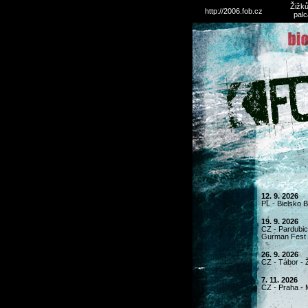
Žižků
http://2006.fob.cz
palc
12. 9. 2026
PL - Bielsko 
19. 9. 2026
CZ - Pardubice
Gurman Fest
26. 9. 2026
CZ - Tábor - 
7. 11. 2026
CZ - Praha - 