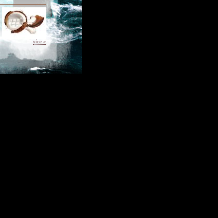
více »
více »
5
16
17
18