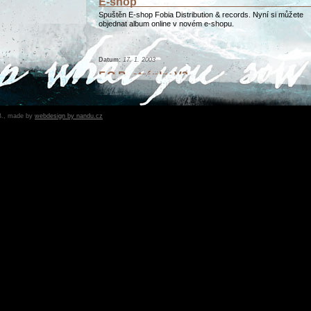
E-shop
Spuštěn E-shop Fobia Distribution & records. Nyní si můžete
objednat album online v novém e-shopu.
Datum:
17. 1. 2003
F.O.B. stránky V3.
Stránky kapely F.O.B. zaznamenaly designové změny.
Datum:
16. 12. 2002
B., made by
webdesign by nandu.cz
[Předchozí]
1
2
3
4
5
6
7
8
9
10
11
12
13
14
1