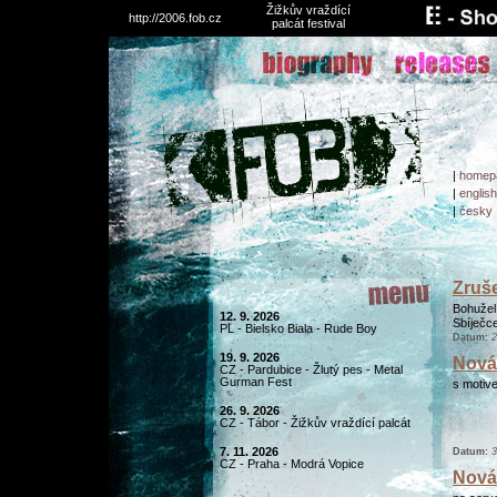
Žižkův vraždící
http://2006.fob.cz
palcát festival
|
homep
|
english
|
česky
Zruše
Bohužel
12. 9. 2026
Sbíječc
PL - Bielsko Biala - Rude Boy
Datum:
2
19. 9. 2026
Nová 
CZ - Pardubice - Žlutý pes - Metal
Gurman Fest
s moti
26. 9. 2026
CZ - Tábor - Žižkův vraždící palcát
7. 11. 2026
Datum:
3
CZ - Praha - Modrá Vopice
Nová