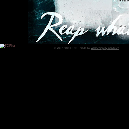
na serv
Datum:
2
Výpro
Výprodej
© 2007-2008 F.O.B., made by
webdesign by nandu.cz
Datum:
1
Rozh
Nové ro
Datum:
1
Nové
Recenz
Datum:
2
F.O.B