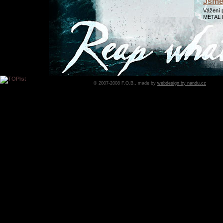
Jsme 
Vážení p
METAL B
Datum:
3
Přidá
Byla up
© 2007-2008 F.O.B., made by
webdesign by nandu.cz
Datum:
5
Upda
Přidány
Datum:
3
UPDA
Mrkněte 
vybírat :
Datum:
2
Další