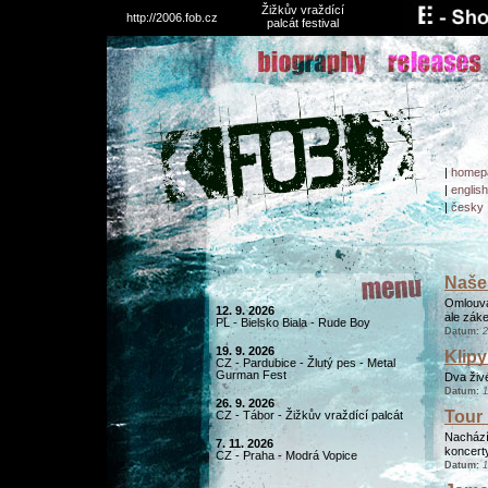
Žižkův vraždící
http://2006.fob.cz
palcát festival
|
homep
|
english
|
česky
Naše 
Omlouvám
12. 9. 2026
ale zák
PL - Bielsko Biala - Rude Boy
Datum:
2
19. 9. 2026
Klipy
CZ - Pardubice - Žlutý pes - Metal
Gurman Fest
Dva živé
Datum:
1
26. 9. 2026
Tour 
CZ - Tábor - Žižkův vraždící palcát
Nachází
7. 11. 2026
koncert
CZ - Praha - Modrá Vopice
Datum:
1