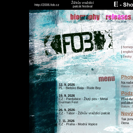
Žižkův vraždící
http://2006.fob.cz
palcát festival
|
homep
|
english
|
česky
Photo
Na našem
12. 9. 2026
Datum:
2
PL - Bielsko Biala - Rude Boy
Podz
19. 9. 2026
CZ - Pardubice - Žlutý pes - Metal
Před dvě
Gurman Fest
počátke
Datum:
2
26. 9. 2026
Nový 
CZ - Tábor - Žižkův vraždící palcát
Tak jsme
7. 11. 2026
člena.
CZ - Praha - Modrá Vopice