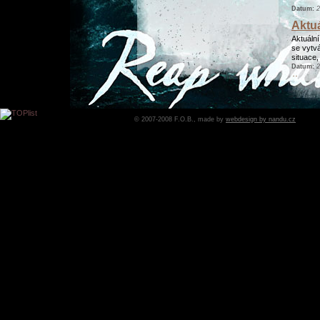
Datum:
2
Aktuá
Aktuální
se vytvá
situace,
Datum:
2
Živý
z koncer
Datum:
1
© 2007-2008 F.O.B., made by
webdesign by nandu.cz
Nevít
S naším
Datum:
1
Dva ž
Z tábors
Datum:
2
F.O.
V pondě
Soundw